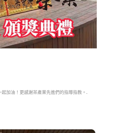
起加油！更感謝茶產業先進們的指導指教。...