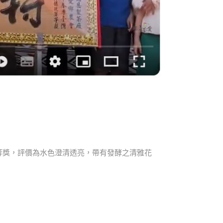
#特等獎，評價為水色澄清透亮，帶有發酵之清雅花