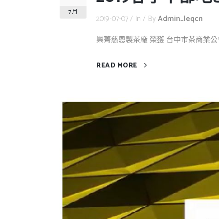
7 月
2019-07-07
In
By
Admin_leqcn
樂菁慈恩製茶廠 榮獲 台中市茶商業公會 
READ MORE