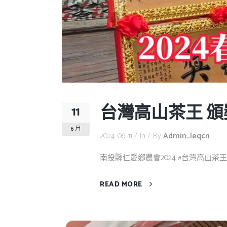
台灣高山茶王 頒獎典
11
6 月
2024-06-11
In
By
Admin_leqcn
南投縣仁愛鄉農會2024 #台灣高山
READ MORE