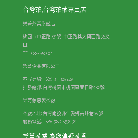
台灣茶,台灣茶葉專賣店
樂菁茶業旗艦店
桃園市中正路931號 (中正路與大興西路交叉
口)
TEL:
03-3550001
樂菁企業有限公司
客服專線:
+886-3-3329229
批發總部: 台灣桃園市桃園區春日路232號
樂菁慈恩製茶廠
茶廠地址: 台灣南投縣仁愛鄉高峰巷69號
服務電話:
+886-980-859999
樂菁茶業 為您傳遞茶香