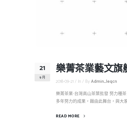
樂菁茶業藝文旗
21
9 月
2018-09-21
In
By
Admin_leqcn
樂菁茶業-台灣高山茶葉批發 努力種
多年努力的成果，藉由此舞台，與大家更
READ MORE