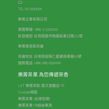
口)
TEL:
03-3550001
樂菁企業有限公司
客服專線:
+886-3-3329229
批發總部: 台灣桃園市桃園區春日路232號
樂菁慈恩製茶廠
茶廠地址: 台灣南投縣仁愛鄉高峰巷69號
服務電話:
+886-980-859999
樂菁茶業 為您傳遞茶香
LQT 樂菁茶飲-藝文旗艦店 FB
Youtube頻道
樂菁茶業 (台灣官網)
樂菁茶業 FB粉絲專頁