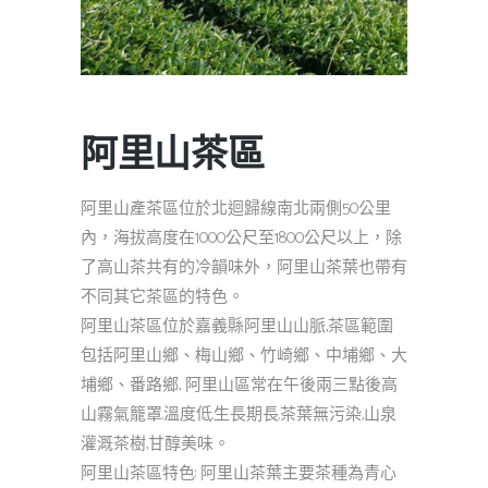
阿里山茶區
阿里山產茶區位於北迴歸線南北兩側50公里
內，海拔高度在1000公尺至1800公尺以上，除
了高山茶共有的冷韻味外，阿里山茶葉也帶有
不同其它茶區的特色。
阿里山茶區位於嘉義縣阿里山山脈,茶區範圍
包括阿里山鄉、梅山鄉、竹崎鄉、中埔鄉、大
埔鄉、番路鄉, 阿里山區常在午後兩三點後高
山霧氣籠罩.溫度低.生長期長.茶葉無污染,山泉
灌溉茶樹,甘醇美味。
阿里山茶區特色: 阿里山茶葉主要茶種為青心