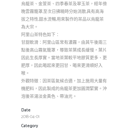
烏龍茶、金萱茶、四季春茶及翠玉茶，經年傍
晚雲霧籠罩,至次日拂曉時分始消散,具有高海
拔之特性,甜水流暢,用來製作的茶品以烏龍茶
為大宗。
阿里山茶特色如下：
甘甜軟滑：阿里山區常有濃霧，由其午後兩三
點後高山霧氣籠罩，導致茶葉成長緩慢，葉片
因此生長厚實。當地茶葉較平地膠質更多、更
肥厚，因此喝起來更回甘、喝來更滑順好入
喉。
外觀特徵：因茶區氣候合適，加上施用大量有
機肥料，因此製成的烏龍茶更加圓潤緊實。沖
泡後茶湯淡金黃色、帶油光。
Date
2018-04-01
Category